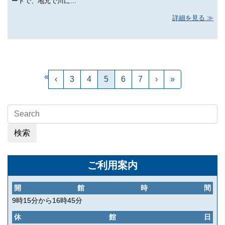
ートで、地元で川に...
詳細を見る
«
‹
3
4
5
6
7
›
»
検索
ご利用案内
開館時間
9時15分から16時45分
休館日