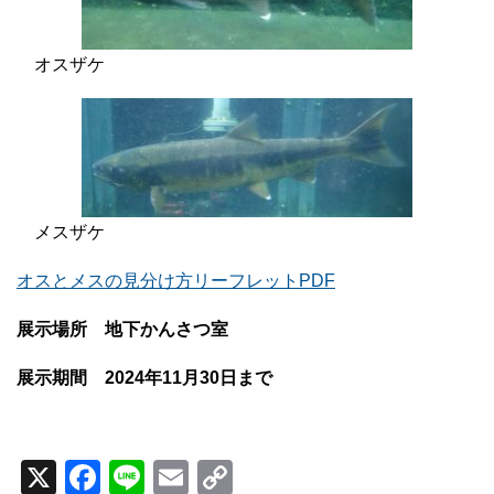
オスザケ
メスザケ
オスとメスの見分け方リーフレットPDF
展示場所 地下かんさつ室
展示期間 2024年11月30日まで
X
Facebook
Line
Email
Copy