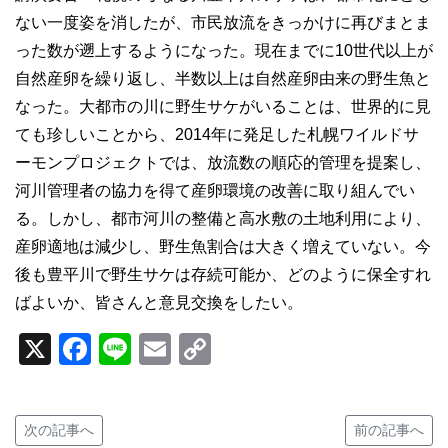
ない一度姿を消したが、市民放流をきっかけに再びまとま
った数が遡上するようになった。現在までに10世代以上が
自然産卵を繰り返し、半数以上は自然産卵由来の野生魚と
なった。大都市の川に野生サケがいることは、世界的に見
ても珍しいことから、2014年に発足した札幌ワイルドサ
ーモンプロジェクトでは、放流数の順応的管理を提案し、
河川管理者の協力を得て産卵環境の改善に取り組んでい
る。しかし、都市河川の整備と高水敷の土地利用により、
産卵適地は減少し、野生魚割合は大きく増えていない。今
後も豊平川で野生サケは存続可能か、どのように保全すれ
ばよいか、皆さんと意見交換をしたい。
X
Facebook
Line
Email
Copy
Link
次の記事へ
前の記事へ