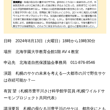
日時 2024年8月13日（火曜日）18時から19時30分
場所 北海学園大学教育会館1階 AV４教室
申込先 北海道自然保護協会事務局 011-876-8546
演題 札幌のサケの未来を考える―大都市の川で野生サケ
は存続可能か？―
有賀 望（札幌市豊平川さけ科学館学芸員 /札幌ワイルドサ
ーモンプロジェクト共同代表）
講演要旨 札幌の母なる川豊平川のサケは、都市化にとも