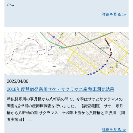
か...
詳細を見る
2023/04/06
2018年度琴似発寒川サケ・サクラマス産卵床調査結果
琴似発寒川の寒月橋から八軒橋の間で、今季はサケとサクラマスの
調査を計5回の産卵床調査を行いました。 【調査範囲】 サケ 寒月
橋から八軒橋の間 サクラマス 平和湖上流から八軒橋と左股川 【調
査実施日】 ...
詳細を見る