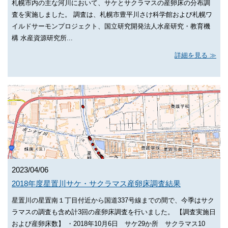
札幌市内の主な河川において、サケとサクラマスの産卵床の分布調
査を実施しました。 調査は、札幌市豊平川さけ科学館および札幌ワ
イルドサーモンプロジェクト、国立研究開発法人水産研究・教育機
構 水産資源研究所...
詳細を見る
2023/04/06
2018年度星置川サケ・サクラマス産卵床調査結果
星置川の星置南１丁目付近から国道337号線までの間で、今季はサク
ラマスの調査も含め計3回の産卵床調査を行いました。 【調査実施日
および産卵床数】 ・2018年10月6日 サケ29か所 サクラマス10