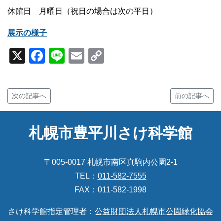
休館日 月曜日（祝日の場合は次の平日）
展示の様子
X
Facebook
Line
Email
Copy
Link
次の記事へ
前の記事へ
札幌市豊平川さけ科学館
〒005-0017 札幌市南区真駒内公園2-1
TEL：
011-582-7555
FAX：011-582-1998
さけ科学館指定管理者：
公益財団法人札幌市公園緑化協会