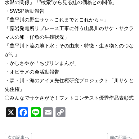
水温の関係」「”検索”から見る鮭の価格との関係」
・SWSP活動報告
「豊平川の野生サケ～これまでとこれから～」
「藻岩発電所リプレース工事に伴う山鼻川のサケ・サクラ
マスの卵・仔魚の生残状況」
「豊平川下流の地下水：その由来・特徴・生き物とのつな
がり」
・かじさやか「ちびリンまんが」
・オビラメの会活動報告
・森・川・海のアイヌ先住権研究プロジェクト「川サケと
先住権」
〇みんなでサケさがそ！フォトコンテスト優秀作品表彰式
X
Facebook
Line
Email
Copy
Link
次の記事へ
前の記事へ