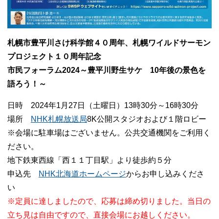
札幌市豊平川さけ科学館４０周年、札幌ワイルドサーモン
プロジェクト１０周年記念
市民フォーラム2024～豊平川野生サケ 10年後の景色を
語ろう！～
日時 2024年1月27日（土曜日）13時30分～16時30分
場所
NHK札幌放送局
8K公開スタジオおよび１階ロビー
※会場に駐車場はございません。公共交通機関をご利用く
ださい。
地下鉄東西線「西１１丁目駅」より徒歩約５分
申込先
NHK北海道ホームページ
からお申し込みくださ
い
※定員に達しましたので、応募は締め切りました。当日の
立ち見は自由ですので、直接会場にお越しください。