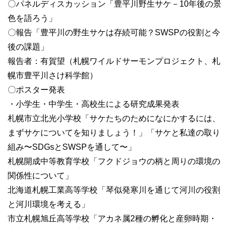
〇パネルディスカッション「豊平川野生サケ－10年後の景
色を語ろう」
〇報告「豊平川の野生サケは存続可能？SWSPの役割と今
後の課題」
報告者：有賀望（札幌ワイルドサーモンプロジェクト、札
幌市豊平川さけ科学館）
〇ポスター発表
・小学生・中学生・高校生による研究成果発表
札幌市立北光小学校「サケたちのためになにかするには、
まずサケについてを知りましょう！」「サケと私達の取り
組み〜SDGsとSWSPを通して〜」
札幌開成中等教育学校「フクドジョウの柄と周りの環境の
関係性について」
北海道札幌工業高等学校「琴似発寒川を通じて河川の役割
と河川環境を考える」
市立札幌旭丘高等学校「アカネ属2種の孵化と産卵時期・