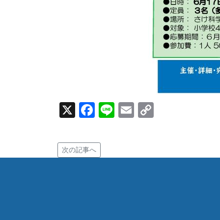
X
Facebook
Line
Email
Copy
Link
次の記事へ