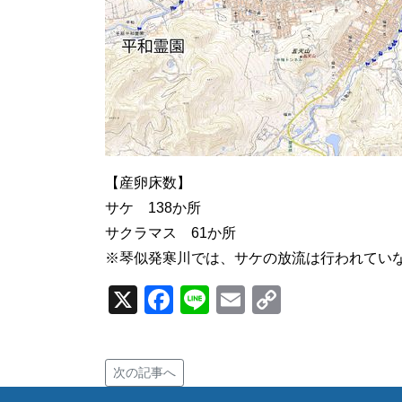
【産卵床数】
サケ 138か所
サクラマス 61か所
※琴似発寒川では、サケの放流は行われてい
X
Facebook
Line
Email
Copy
Link
次の記事へ