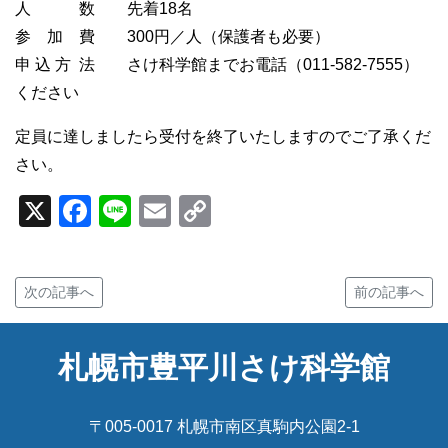
人 数 先着18名
参 加 費 300円／人（保護者も必要）
申 込 方 法 さけ科学館までお電話（011-582-7555）
ください
定員に達しましたら受付を終了いたしますのでご了承くだ
さい。
X
Facebook
Line
Email
Copy
Link
次の記事へ
前の記事へ
札幌市豊平川さけ科学館
〒005-0017 札幌市南区真駒内公園2-1